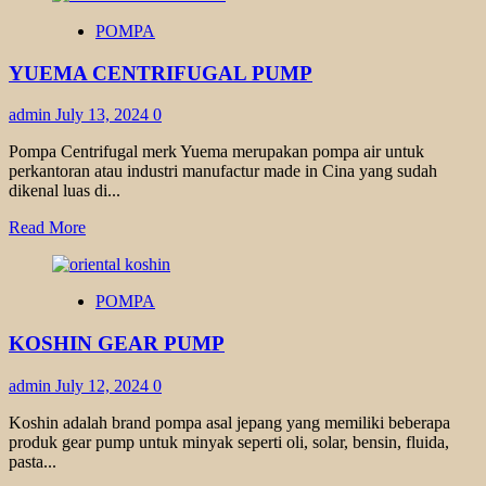
EBARA
POMPA
CENTRIFUGAL
PUMP
YUEMA CENTRIFUGAL PUMP
admin
July 13, 2024
0
Pompa Centrifugal merk Yuema merupakan pompa air untuk
perkantoran atau industri manufactur made in Cina yang sudah
dikenal luas di...
Read
Read More
more
about
YUEMA
POMPA
CENTRIFUGAL
PUMP
KOSHIN GEAR PUMP
admin
July 12, 2024
0
Koshin adalah brand pompa asal jepang yang memiliki beberapa
produk gear pump untuk minyak seperti oli, solar, bensin, fluida,
pasta...