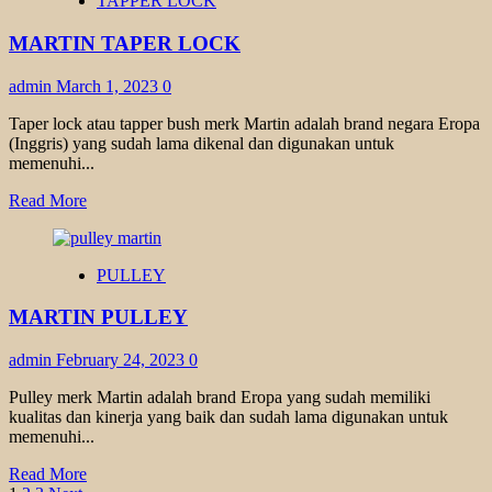
TAPPER LOCK
MARTIN TAPER LOCK
admin
March 1, 2023
0
Taper lock atau tapper bush merk Martin adalah brand negara Eropa
(Inggris) yang sudah lama dikenal dan digunakan untuk
memenuhi...
Read
Read More
more
about
MARTIN
PULLEY
TAPER
LOCK
MARTIN PULLEY
admin
February 24, 2023
0
Pulley merk Martin adalah brand Eropa yang sudah memiliki
kualitas dan kinerja yang baik dan sudah lama digunakan untuk
memenuhi...
Read
Read More