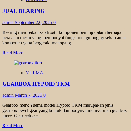
SPROCKET
GEAR
JUAL BEARING
admin
September 22, 2025
0
Bearing merupakan salah satu komponen penting dalam berbagai
peralatan mesin yang mempunyai fungsi mengurangi gesekan antar
komponen yang bergerak, menopang...
Read
Read More
more
about
JUAL
YUEMA
BEARING
GEARBOX HYPOID TKM
admin
March 7, 2025
0
Gearbox merk Yuema model Hypoid TKM merupakan jenis
gearbox bevel gear yang bentuk dan bodynya mernyerupai gearbox
nmrv. Gear reducer...
Read
Read More
more