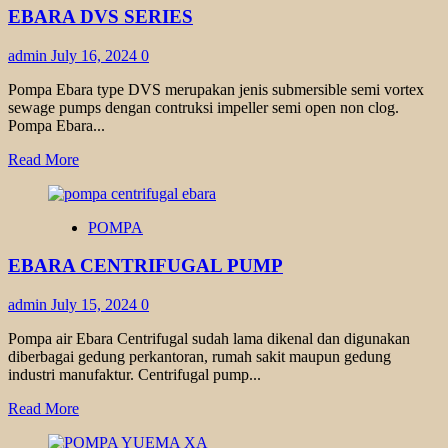
EBARA DVS SERIES
admin
July 16, 2024
0
Pompa Ebara type DVS merupakan jenis submersible semi vortex
sewage pumps dengan contruksi impeller semi open non clog.
Pompa Ebara...
Read
Read More
more
about
EBARA
POMPA
DVS
SERIES
EBARA CENTRIFUGAL PUMP
admin
July 15, 2024
0
Pompa air Ebara Centrifugal sudah lama dikenal dan digunakan
diberbagai gedung perkantoran, rumah sakit maupun gedung
industri manufaktur. Centrifugal pump...
Read
Read More
more
about