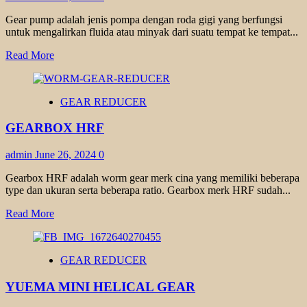
Gear pump adalah jenis pompa dengan roda gigi yang berfungsi
untuk mengalirkan fluida atau minyak dari suatu tempat ke tempat...
Read
Read More
more
about
GEAR
GEAR REDUCER
PUMP
YUEMA
GEARBOX HRF
admin
June 26, 2024
0
Gearbox HRF adalah worm gear merk cina yang memiliki beberapa
type dan ukuran serta beberapa ratio. Gearbox merk HRF sudah...
Read
Read More
more
about
GEARBOX
GEAR REDUCER
HRF
YUEMA MINI HELICAL GEAR