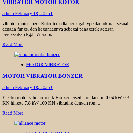
VIBRATOR MOTOR ROTOR
admin
February 18, 2025
0
vibrator motor merk Rotor tersedia berbagai type dan ukuran sesuai
dengan fungsi dan kegunaannya sebagai penggerak getaran
berdasarkan kg.f. Vibrator...
Read
Read More
more
about
VIBRATOR
MOTOR VIBRATOR
MOTOR
ROTOR
MOTOR VIBRATOR BONZER
admin
February 18, 2025
0
Electro motor vibrator merk Bonzer tersedia mulai dari 0.04 kW 0.3
KN hingga 7.8 kW 100 KN vibrating dengan rpm...
Read
Read More
more
about
MOTOR