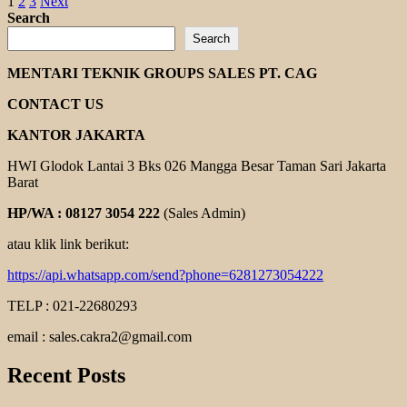
Posts
more
1
2
3
Next
about
Search
pagination
MARTIN
Search
PULLEY
MENTARI TEKNIK GROUPS SALES PT. CAG
CONTACT US
KANTOR JAKARTA
HWI Glodok Lantai 3 Bks 026 Mangga Besar Taman Sari Jakarta
Barat
HP/WA : 08127 3054 222
(Sales Admin)
atau klik link berikut:
https://api.whatsapp.com/send?phone=6281273054222
TELP : 021-22680293
email : sales.cakra2@gmail.com
Recent Posts