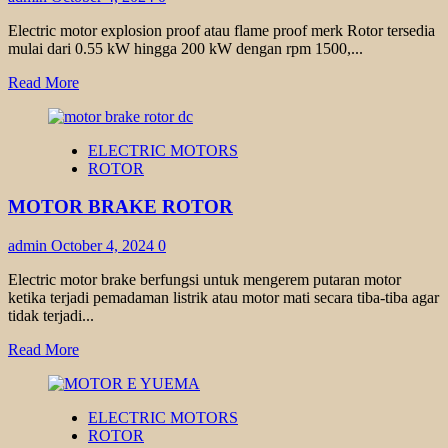
Electric motor explosion proof atau flame proof merk Rotor tersedia
mulai dari 0.55 kW hingga 200 kW dengan rpm 1500,...
Read
Read More
more
about
MOTOR
ELECTRIC MOTORS
FLAME
ROTOR
PROOF
ROTOR
MOTOR BRAKE ROTOR
admin
October 4, 2024
0
Electric motor brake berfungsi untuk mengerem putaran motor
ketika terjadi pemadaman listrik atau motor mati secara tiba-tiba agar
tidak terjadi...
Read
Read More
more
about
MOTOR
ELECTRIC MOTORS
BRAKE
ROTOR
ROTOR