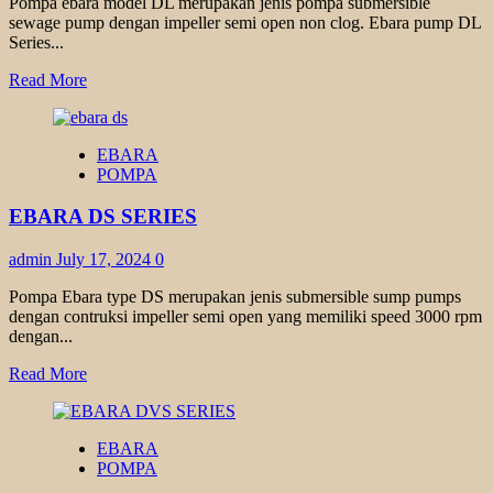
Pompa ebara model DL merupakan jenis pompa submersible
sewage pump dengan impeller semi open non clog. Ebara pump DL
Series...
Read
Read More
more
about
EBARA
EBARA
DL
POMPA
SERIES
EBARA DS SERIES
admin
July 17, 2024
0
Pompa Ebara type DS merupakan jenis submersible sump pumps
dengan contruksi impeller semi open yang memiliki speed 3000 rpm
dengan...
Read
Read More
more
about
EBARA
EBARA
DS
POMPA
SERIES