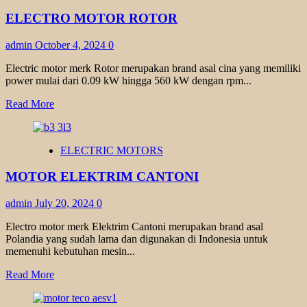
ELECTRO MOTOR ROTOR
admin
October 4, 2024
0
Electric motor merk Rotor merupakan brand asal cina yang memiliki
power mulai dari 0.09 kW hingga 560 kW dengan rpm...
Read
Read More
more
about
ELECTRO
ELECTRIC MOTORS
MOTOR
ROTOR
MOTOR ELEKTRIM CANTONI
admin
July 20, 2024
0
Electro motor merk Elektrim Cantoni merupakan brand asal
Polandia yang sudah lama dan digunakan di Indonesia untuk
memenuhi kebutuhan mesin...
Read
Read More
more
about