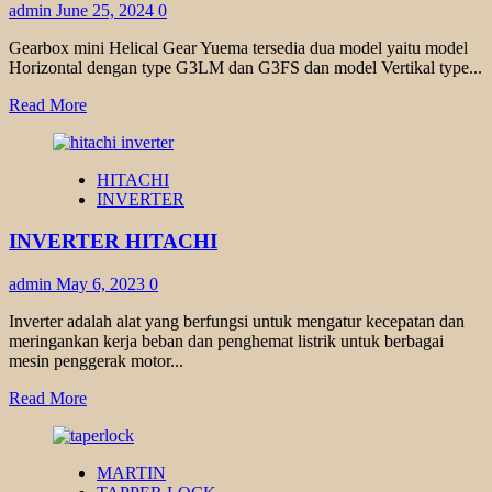
admin
June 25, 2024
0
Gearbox mini Helical Gear Yuema tersedia dua model yaitu model
Horizontal dengan type G3LM dan G3FS dan model Vertikal type...
Read
Read More
more
about
YUEMA
HITACHI
MINI
INVERTER
HELICAL
GEAR
INVERTER HITACHI
admin
May 6, 2023
0
Inverter adalah alat yang berfungsi untuk mengatur kecepatan dan
meringankan kerja beban dan penghemat listrik untuk berbagai
mesin penggerak motor...
Read
Read More
more
about
INVERTER
MARTIN
HITACHI