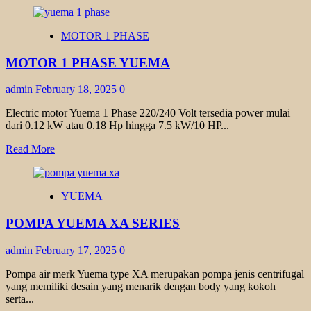
more
about
MOTOR
MOTOR 1 PHASE
TRANSMAX
1
MOTOR 1 PHASE YUEMA
PHASE
admin
February 18, 2025
0
Electric motor Yuema 1 Phase 220/240 Volt tersedia power mulai
dari 0.12 kW atau 0.18 Hp hingga 7.5 kW/10 HP...
Read
Read More
more
about
MOTOR
YUEMA
1
PHASE
POMPA YUEMA XA SERIES
YUEMA
admin
February 17, 2025
0
Pompa air merk Yuema type XA merupakan pompa jenis centrifugal
yang memiliki desain yang menarik dengan body yang kokoh
serta...