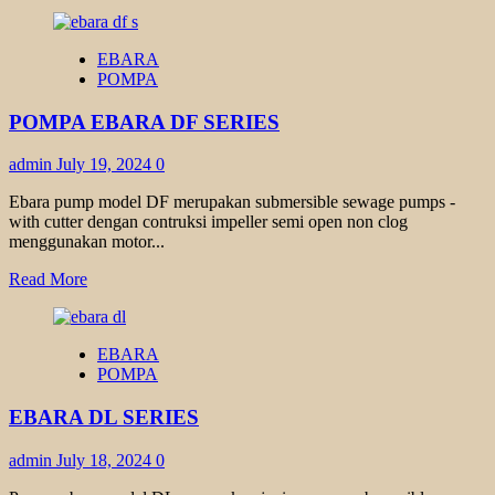
more
about
MOTOR
EBARA
YUEMA
POMPA
POMPA EBARA DF SERIES
admin
July 19, 2024
0
Ebara pump model DF merupakan submersible sewage pumps -
with cutter dengan contruksi impeller semi open non clog
menggunakan motor...
Read
Read More
more
about
POMPA
EBARA
EBARA
POMPA
DF
SERIES
EBARA DL SERIES
admin
July 18, 2024
0