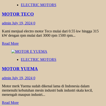
MOTOR
ELECTRIC MOTORS
ELEKTRIM
CANTONI
MOTOR TECO
admin
July 19, 2024
0
Kami menjual electro motor Teco mulai dari 0.55 kw hingga 315
kW dengan rpm mulai dari 3000 rpm 1500 rpm...
Read
Read More
more
about
MOTOR
ELECTRIC MOTORS
TECO
MOTOR YUEMA
admin
July 19, 2024
0
Motor merk Yuema sudah dikenal lama di Indonesia dalam
memenuhi kebutuhan mesin industri baik industri skala kecil,
menengah maupun industri...
Read
Read More