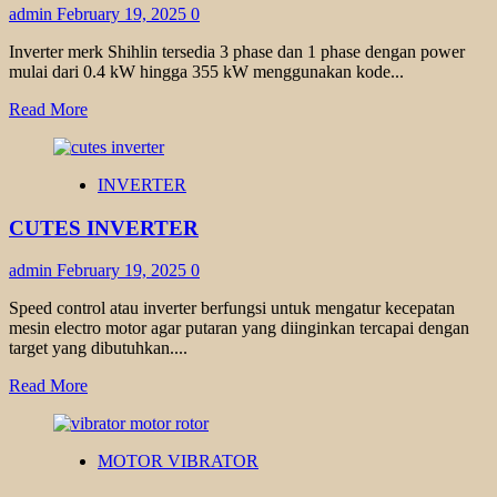
admin
February 19, 2025
0
Inverter merk Shihlin tersedia 3 phase dan 1 phase dengan power
mulai dari 0.4 kW hingga 355 kW menggunakan kode...
Read
Read More
more
about
SHIHLIN
INVERTER
INVERTER
CUTES INVERTER
admin
February 19, 2025
0
Speed control atau inverter berfungsi untuk mengatur kecepatan
mesin electro motor agar putaran yang diinginkan tercapai dengan
target yang dibutuhkan....
Read
Read More
more
about
CUTES
MOTOR VIBRATOR
INVERTER