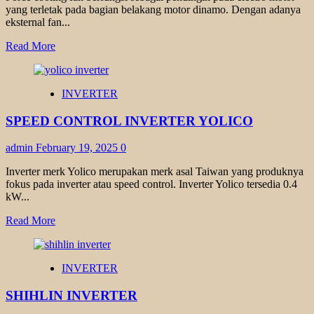
yang terletak pada bagian belakang motor dinamo. Dengan adanya
eksternal fan...
Read
Read More
more
about
FORCE
INVERTER
COOLING
FAN
SPEED CONTROL INVERTER YOLICO
YUEMA
admin
February 19, 2025
0
Inverter merk Yolico merupakan merk asal Taiwan yang produknya
fokus pada inverter atau speed control. Inverter Yolico tersedia 0.4
kW...
Read
Read More
more
about
SPEED
INVERTER
CONTROL
INVERTER
SHIHLIN INVERTER
YOLICO