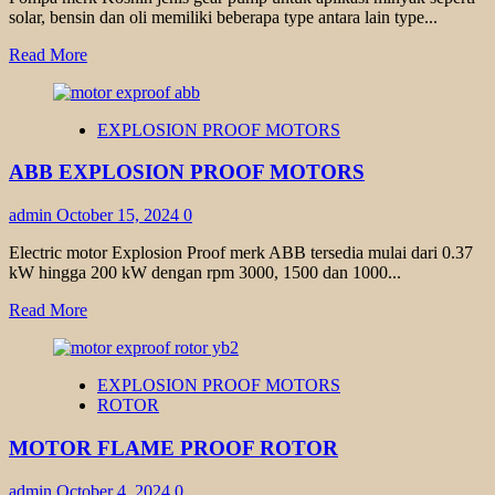
solar, bensin dan oli memiliki beberapa type antara lain type...
Read
Read More
more
about
POMPA
EXPLOSION PROOF MOTORS
KOSHIN
TYPE
ABB EXPLOSION PROOF MOTORS
GL
admin
October 15, 2024
0
Electric motor Explosion Proof merk ABB tersedia mulai dari 0.37
kW hingga 200 kW dengan rpm 3000, 1500 dan 1000...
Read
Read More
more
about
ABB
EXPLOSION PROOF MOTORS
EXPLOSION
ROTOR
PROOF
MOTORS
MOTOR FLAME PROOF ROTOR
admin
October 4, 2024
0