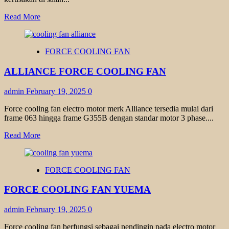
Read
Read More
more
about
JUAL
FORCE COOLING FAN
PART
DINAMO
ALLIANCE FORCE COOLING FAN
MOTOR
admin
February 19, 2025
0
Force cooling fan electro motor merk Alliance tersedia mulai dari
frame 063 hingga frame G355B dengan standar motor 3 phase....
Read
Read More
more
about
ALLIANCE
FORCE COOLING FAN
FORCE
COOLING
FORCE COOLING FAN YUEMA
FAN
admin
February 19, 2025
0
Force cooling fan berfungsi sebagai pendingin pada electro motor