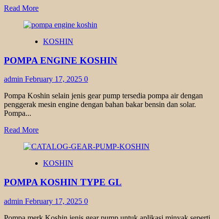
Read
Read More
more
about
POMPA
KOSHIN
YUEMA
XA
POMPA ENGINE KOSHIN
SERIES
admin
February 17, 2025
0
Pompa Koshin selain jenis gear pump tersedia pompa air dengan
penggerak mesin engine dengan bahan bakar bensin dan solar.
Pompa...
Read
Read More
more
about
POMPA
KOSHIN
ENGINE
KOSHIN
POMPA KOSHIN TYPE GL
admin
February 17, 2025
0
Pompa merk Koshin jenis gear pump untuk aplikasi minyak seperti