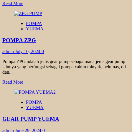
Read
Read More
more
about
KOSHIN
POMPA
GEAR
YUEMA
PUMP
POMPA ZPG
admin
July 10, 2024
0
Pompa ZPG adalah jenis gear pump sebagaimana jenis gear pump
lainnya yang berfungsi sebagai pompa cairan minyak, pelumas, oli
dan...
Read
Read More
more
about
POMPA
POMPA
ZPG
YUEMA
GEAR PUMP YUEMA
admin
June 29, 2024
0