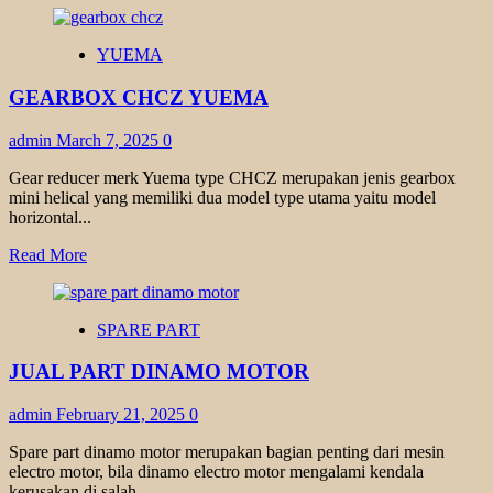
about
GEARBOX
YUEMA
HYPOID
TKM
GEARBOX CHCZ YUEMA
admin
March 7, 2025
0
Gear reducer merk Yuema type CHCZ merupakan jenis gearbox
mini helical yang memiliki dua model type utama yaitu model
horizontal...
Read
Read More
more
about
GEARBOX
SPARE PART
CHCZ
YUEMA
JUAL PART DINAMO MOTOR
admin
February 21, 2025
0
Spare part dinamo motor merupakan bagian penting dari mesin
electro motor, bila dinamo electro motor mengalami kendala
kerusakan di salah...