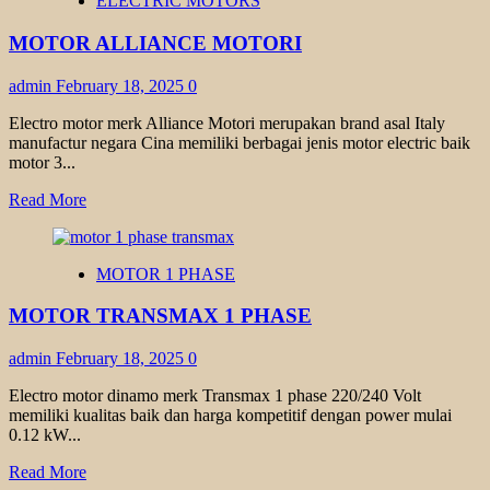
ELECTRIC MOTORS
VIBRATOR
BONZER
MOTOR ALLIANCE MOTORI
admin
February 18, 2025
0
Electro motor merk Alliance Motori merupakan brand asal Italy
manufactur negara Cina memiliki berbagai jenis motor electric baik
motor 3...
Read
Read More
more
about
MOTOR
MOTOR 1 PHASE
ALLIANCE
MOTORI
MOTOR TRANSMAX 1 PHASE
admin
February 18, 2025
0
Electro motor dinamo merk Transmax 1 phase 220/240 Volt
memiliki kualitas baik dan harga kompetitif dengan power mulai
0.12 kW...
Read
Read More