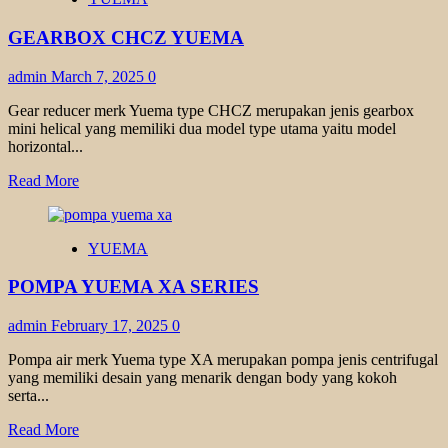
HYPOID
TKM
GEARBOX CHCZ YUEMA
admin
March 7, 2025
0
Gear reducer merk Yuema type CHCZ merupakan jenis gearbox
mini helical yang memiliki dua model type utama yaitu model
horizontal...
Read
Read More
more
about
GEARBOX
YUEMA
CHCZ
YUEMA
POMPA YUEMA XA SERIES
admin
February 17, 2025
0
Pompa air merk Yuema type XA merupakan pompa jenis centrifugal
yang memiliki desain yang menarik dengan body yang kokoh
serta...
Read
Read More
more