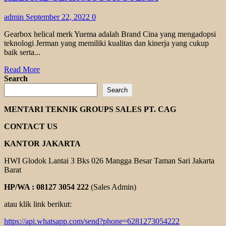
admin
September 22, 2022
0
Gearbox helical merk Yuema adalah Brand Cina yang mengadopsi
teknologi Jerman yang memiliki kualitas dan kinerja yang cukup
baik serta...
Read
Read More
more
Search
about
Search
HELICAL
GEAR
MENTARI TEKNIK GROUPS SALES PT. CAG
MOTOR
YUEMA
CONTACT US
KANTOR JAKARTA
HWI Glodok Lantai 3 Bks 026 Mangga Besar Taman Sari Jakarta
Barat
HP/WA : 08127 3054 222
(Sales Admin)
atau klik link berikut:
https://api.whatsapp.com/send?phone=6281273054222