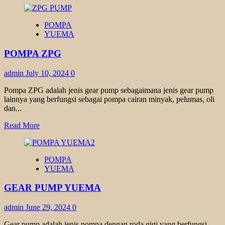
about
POMPA
POMPA
YUEMA
YUEMA
XA
SERIES
POMPA ZPG
admin
July 10, 2024
0
Pompa ZPG adalah jenis gear pump sebagaimana jenis gear pump
lainnya yang berfungsi sebagai pompa cairan minyak, pelumas, oli
dan...
Read
Read More
more
about
POMPA
POMPA
ZPG
YUEMA
GEAR PUMP YUEMA
admin
June 29, 2024
0
Gear pump adalah jenis pompa dengan roda gigi yang berfungsi