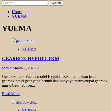
Search
for:
Home
YUEMA
YUEMA
YUEMA
GEARBOX HYPOID TKM
admin
March 7, 2025
0
Gearbox merk Yuema model Hypoid TKM merupakan jenis
gearbox bevel gear yang bentuk dan bodynya mernyerupai gearbox
nmrv. Gear reducer...
Read
Read More
more
about
GEARBOX
YUEMA