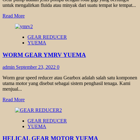
untuk mengalirkan fluida atau minyak dari suatu tempat ke tempat...
Read
Read More
more
about
GEAR
GEAR REDUCER
PUMP
YUEMA
YUEMA
WORM GEAR YMRV YUEMA
admin
September 23, 2022
0
Worm gear speed reducer atau Gearbox adalah salah satu komponen
utama motor yang disebut sebagai sistem penghasil tenaga. Kami
menjual...
Read
Read More
more
about
WORM
GEAR REDUCER
GEAR
YUEMA
YMRV
YUEMA
HELICAL GEAR MOTOR YUEMA